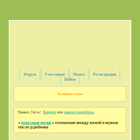
Форум
Участники
Поиск
Регистрация
Войти
Активные темы
Привет, Гость!
Войдите
или
зарегистрируйтесь
.
»
класснык детки
»
отношения между женой и мужем
после р.ребенка