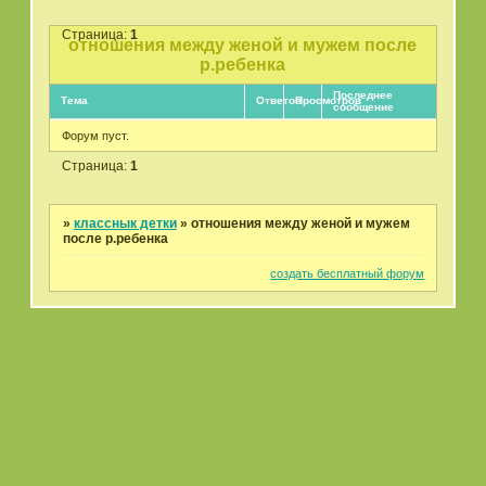
Страница:
1
отношения между женой и мужем после
р.ребенка
Последнее
Тема
Ответов
Просмотров
сообщение
Форум пуст.
Страница:
1
»
класснык детки
»
отношения между женой и мужем
после р.ребенка
создать бесплатный форум